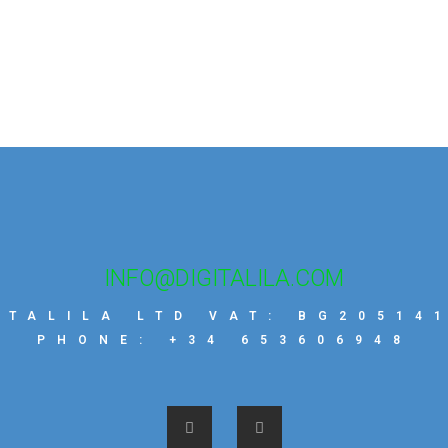
INFO@DIGITALILA.COM
ITALILA LTD VAT: BG20514
PHONE: +34 653606948