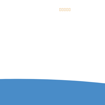




